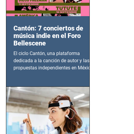
Cantón: 7 conciertos de
música indie en el Foro
Bellescene
El ciclo Cantón, una plataforma
dedicada a la canción de autor y las
propuestas independientes en México,
tendrá lugar en el Foro Bellescene
(Zempoala 90, Narvarte Oriente,
CDMX), todos los miércoles a partir del
14 de agosto al 25 de septiembre, a las
20:00 horas.