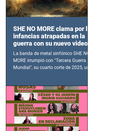
SHE NO MORE clama por las
infancias atrapadas en la
guerra con su nuevo video
TERCERA GUERRA
La banda de metal sinfónico SHE NO
MUNDIAL
MORE irrumpió con "Tercera Guerra
Mundial", su cuarto corte de 2025, un
grito contra el calvario de niños,
adolescentes y mujeres en epicentros
bélicos.