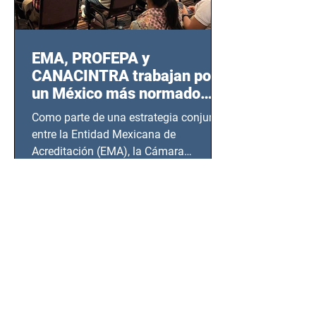
EMA, PROFEPA y
CANACINTRA trabajan por
un México más normado
desde Querétaro, Hidalgo y
Como parte de una estrategia conjunta
BCS
entre la Entidad Mexicana de
Acreditación (EMA), la Cámara
Nacional de la Industria de...