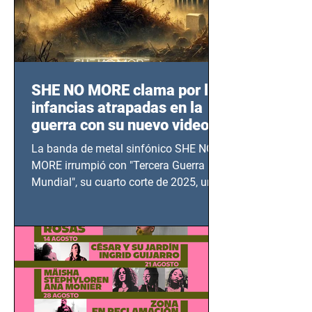
SHE NO MORE clama por las
infancias atrapadas en la
guerra con su nuevo video
TERCERA GUERRA
La banda de metal sinfónico SHE NO
MUNDIAL
MORE irrumpió con "Tercera Guerra
Mundial", su cuarto corte de 2025, un
grito contra el calvario de niños,
adolescentes y mujeres en epicentros
bélicos.