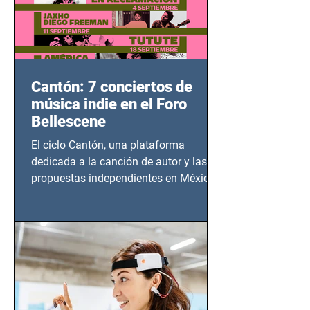
Cantón: 7 conciertos de
música indie en el Foro
Bellescene
El ciclo Cantón, una plataforma
dedicada a la canción de autor y las
propuestas independientes en México,
tendrá lugar en el Foro Bellescene
(Zempoala 90, Narvarte Oriente,
CDMX), todos los miércoles a partir del
14 de agosto al 25 de septiembre, a las
20:00 horas.