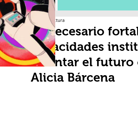
2 min de lectura
Es necesario forta
capacidades insti
afrontar el futuro 
Alicia Bárcena