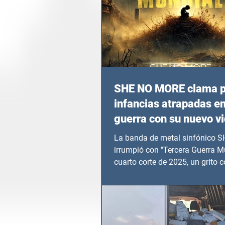
SHE NO MORE clama p
infancias atrapadas en
guerra con su nuevo v
TERCERA GUERRA M
La banda de metal sinfónico
irrumpió con "Tercera Guerra Mu
cuarto corte de 2025, un grito c
calvario de niños, adolescentes
en epicentros bélicos.