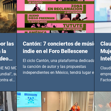
or las
Cantón: 7 conciertos de música
Clau
 la
indie en el Foro Bellescene
Muje
ideo
Inte
El ciclo Cantón, una plataforma dedicada a
UNDIAL
la canción de autor y las propuestas
 SHE NO MORE
Claud
independientes en México, tendrá lugar en el
ndial", su
empre
Foro Bellescene (Zempoala 90, Narvarte
ontra el
Factor
Oriente, CDMX), todos los miércoles a partir
 y mujeres
lider
del 14 de agosto al 25 de septiembre, a las
20:00 horas.