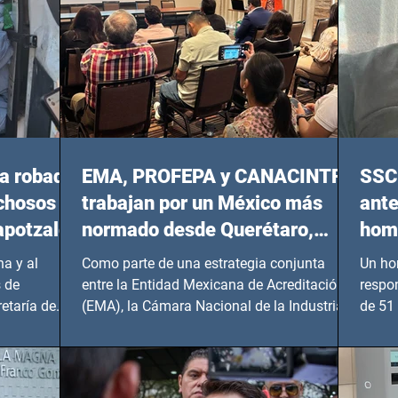
a robada
EMA, PROFEPA y CANACINTRA
SSC 
echosos
trabajan por un México más
ante
apotzalco
normado desde Querétaro,
homi
Hidalgo y BCS
a y al
Como parte de una estrategia conjunta
Un ho
 de
entre la Entidad Mexicana de Acreditación
respo
etaría de
(EMA), la Cámara Nacional de la Industria
de 51 
de...
Benito