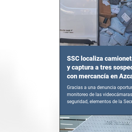
SSC localiza camionet
y captura a tres sosp
con mercancía en Azc
Gracias a una denuncia oportun
monitoreo de las videocámaras
seguridad, elementos de la Secr
Seguridad Ciudadana (SSC)...