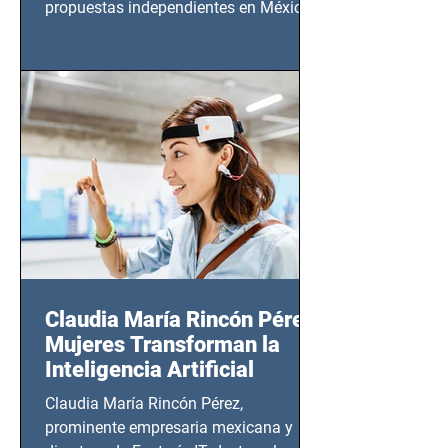
propuestas independientes en México,
tendrá lugar en el Foro Bellescene
(Zempoala 90, Narvarte Oriente,
CDMX), todos los miércoles a partir del
14 de agosto al 25 de septiembre, a las
20:00 horas.
Claudia María Rincón Pérez:
Mujeres Transforman la
Inteligencia Artificial
Claudia María Rincón Pérez,
prominente empresaria mexicana y