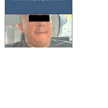
Nacional de la Industria de...
SSC detiene a hombre con
antecedentes penales tras
homicidio en Benito Juárez
Un hombre señalado como presunto
responsable del asesinato de un
ciudadano de 51 años en la colonia