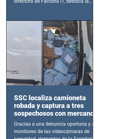
directora de Factoría IT, destaca la
importancia del liderazgo femenino en
este sector
SSC localiza camioneta
robada y captura a tres
sospechosos con mercancía
en Azcapotzalco
Gracias a una denuncia oportuna y al
monitoreo de las videocámaras de
seguridad, elementos de la Secretaría