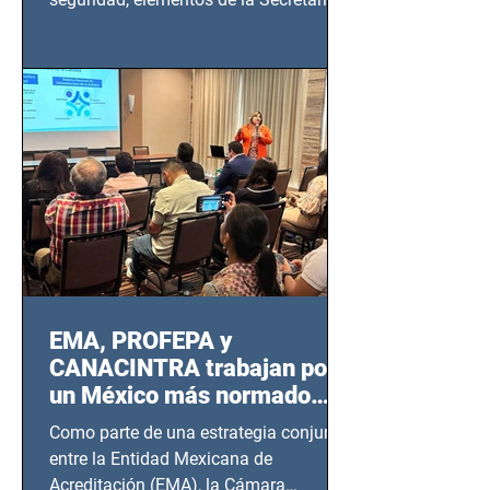
de Seguridad Ciudadana (SSC)...
EMA, PROFEPA y
CANACINTRA trabajan por
un México más normado
desde Querétaro, Hidalgo y
Como parte de una estrategia conjunta
BCS
entre la Entidad Mexicana de
Acreditación (EMA), la Cámara