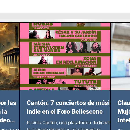
or las
Cantón: 7 conciertos de música
Clau
 la
indie en el Foro Bellescene
Muje
ideo
Inte
El ciclo Cantón, una plataforma dedicada a
UNDIAL
la canción de autor y las propuestas