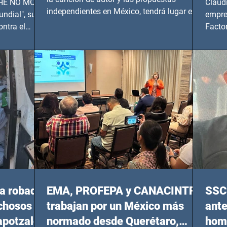
 SHE NO MORE
Claud
independientes en México, tendrá lugar en el
ndial", su
empre
Foro Bellescene (Zempoala 90, Narvarte
ontra el
Factor
Oriente, CDMX), todos los miércoles a partir
 y mujeres
lider
del 14 de agosto al 25 de septiembre, a las
20:00 horas.
a robada
EMA, PROFEPA y CANACINTRA
SSC 
echosos
trabajan por un México más
ante
apotzalco
normado desde Querétaro,
homi