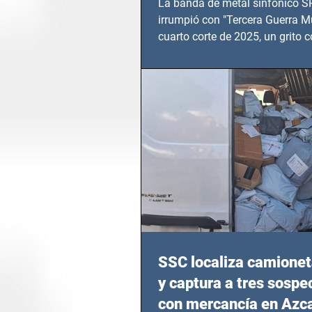
La banda de metal sinfónico
irrumpió con "Tercera Guerra Mu
cuarto corte de 2025, un grito c
calvario de niños, adolescentes
en epicentros bélicos.
SSC localiza camionet
y captura a tres sosp
con mercancía en Azc