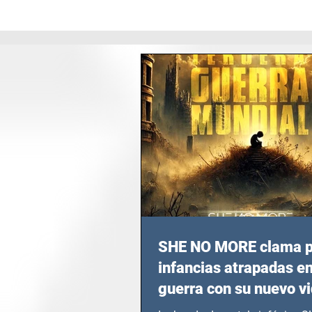
SHE NO MORE clama p
infancias atrapadas en
guerra con su nuevo v
TERCERA GUERRA M