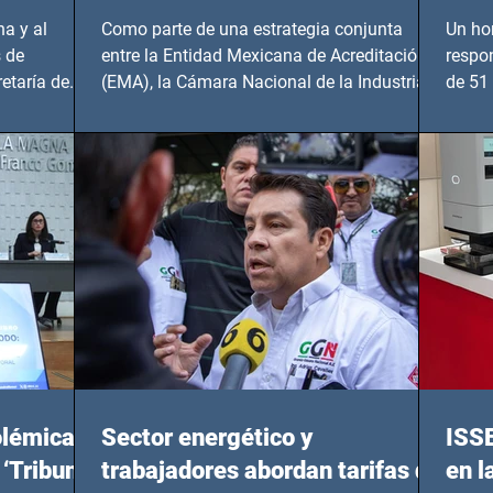
Hidalgo y BCS
a y al
Como parte de una estrategia conjunta
Un ho
 de
entre la Entidad Mexicana de Acreditación
respo
etaría de
(EMA), la Cámara Nacional de la Industria
de 51 
de...
Benito
olémicas
Sector energético y
ISS
 ‘Tribunal
trabajadores abordan tarifas de
en l