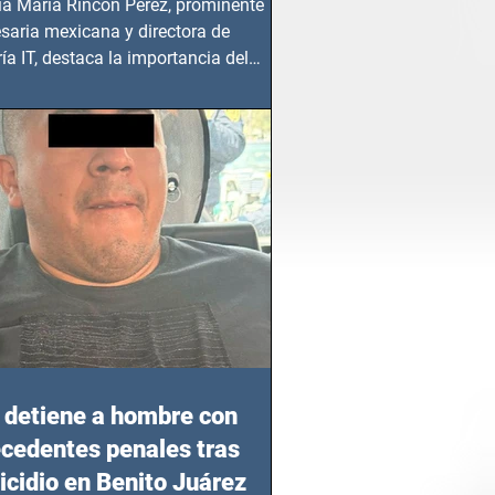
ia María Rincón Pérez, prominente
saria mexicana y directora de
ía IT, destaca la importancia del
azgo femenino en este sector
detiene a hombre con
cedentes penales tras
cidio en Benito Juárez