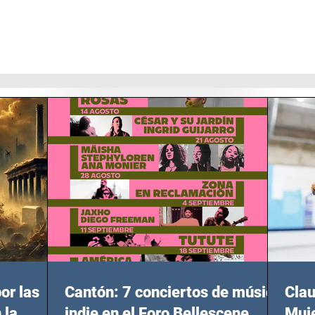
or las
Cantón: 7 conciertos de música
Clau
 la
indie en el Foro Bellescene
Muje