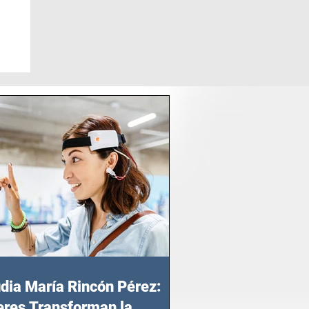
dia María Rincón Pérez:
res Transforman la