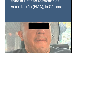
entre la Entidad Mexicana de
Acreditación (EMA), la Cámara
Nacional de la Industria de...
SSC detiene a hombre con
antecedentes penales tras
homicidio en Benito Juárez
Un hombre señalado como presunto