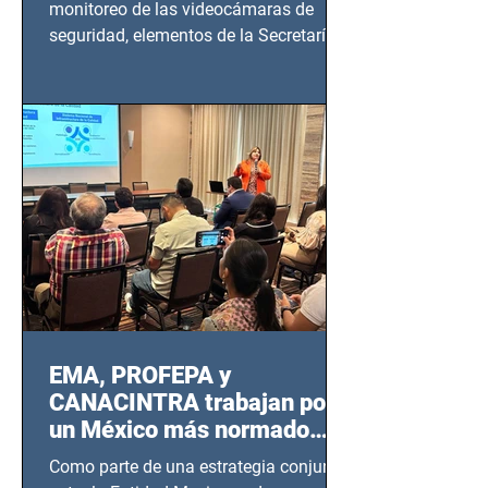
monitoreo de las videocámaras de
seguridad, elementos de la Secretaría
de Seguridad Ciudadana (SSC)...
EMA, PROFEPA y
CANACINTRA trabajan por
un México más normado
desde Querétaro, Hidalgo y
Como parte de una estrategia conjunta
BCS