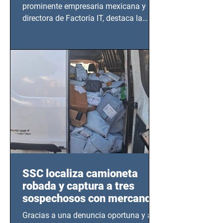
prominente empresaria mexicana y
directora de Factoría IT, destaca la
importancia del liderazgo femenino en
este sector
SSC localiza camioneta
robada y captura a tres
sospechosos con mercancía
en Azcapotzalco
Gracias a una denuncia oportuna y al