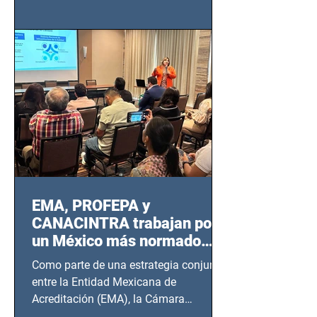
de Seguridad Ciudadana (SSC)...
EMA, PROFEPA y
CANACINTRA trabajan por
un México más normado
desde Querétaro, Hidalgo y
Como parte de una estrategia conjunta
BCS
entre la Entidad Mexicana de
Acreditación (EMA), la Cámara
Nacional de la Industria de...