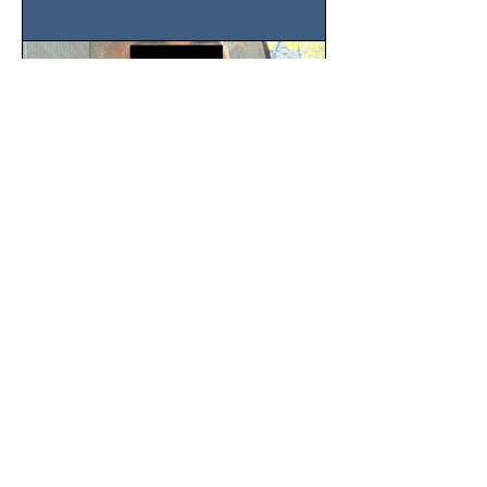
SSC detiene a hombre con
antecedentes penales tras
homicidio en Benito Juárez
Un hombre señalado como presunto
responsable del asesinato de un
ciudadano de 51 años en la colonia
Álamos, alcaldía Benito Juárez, fue...