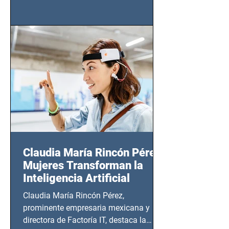
tendrá lugar en el Foro Bellescene
(Zempoala 90, Narvarte Oriente,
CDMX), todos los miércoles a partir del
14 de agosto al 25 de septiembre, a las
20:00 horas.
Claudia María Rincón Pérez:
Mujeres Transforman la
Inteligencia Artificial
Claudia María Rincón Pérez,
prominente empresaria mexicana y
directora de Factoría IT, destaca la