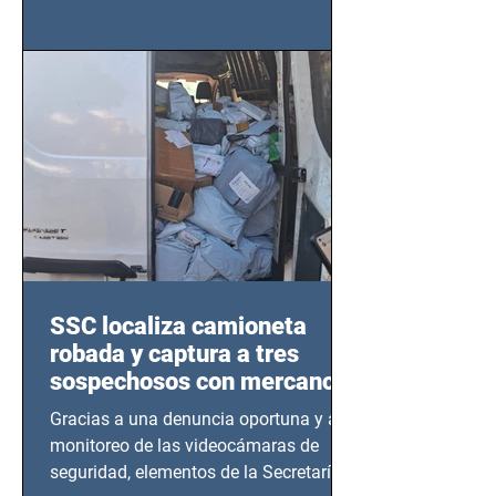
importancia del liderazgo femenino en
este sector
SSC localiza camioneta
robada y captura a tres
sospechosos con mercancía
en Azcapotzalco
Gracias a una denuncia oportuna y al
monitoreo de las videocámaras de
seguridad, elementos de la Secretaría