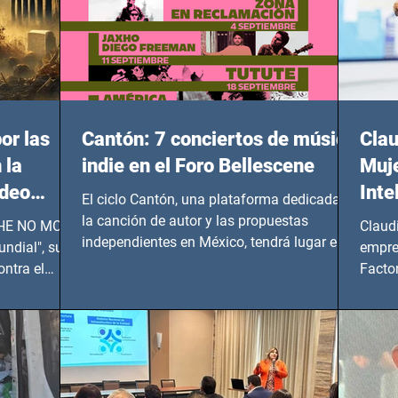
or las
Cantón: 7 conciertos de música
Clau
 la
indie en el Foro Bellescene
Muje
ideo
Inte
El ciclo Cantón, una plataforma dedicada a
UNDIAL
la canción de autor y las propuestas
 SHE NO MORE
Claud
independientes en México, tendrá lugar en el
ndial", su
empre
Foro Bellescene (Zempoala 90, Narvarte
ontra el
Factor
Oriente, CDMX), todos los miércoles a partir
 y mujeres
lider
del 14 de agosto al 25 de septiembre, a las
20:00 horas.