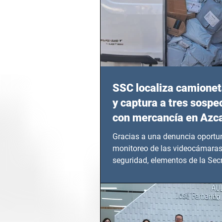
SSC localiza camionet
y captura a tres sosp
con mercancía en Azc
Gracias a una denuncia oportun
monitoreo de las videocámaras
seguridad, elementos de la Secr
Seguridad Ciudadana (SSC)...