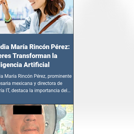
dia María Rincón Pérez:
res Transforman la
ligencia Artificial
ia María Rincón Pérez, prominente
saria mexicana y directora de
ía IT, destaca la importancia del
azgo femenino en este sector