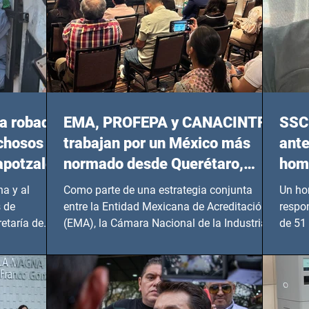
a robada
EMA, PROFEPA y CANACINTRA
SSC 
echosos
trabajan por un México más
ante
apotzalco
normado desde Querétaro,
homi
Hidalgo y BCS
a y al
Como parte de una estrategia conjunta
Un ho
 de
entre la Entidad Mexicana de Acreditación
respo
etaría de
(EMA), la Cámara Nacional de la Industria
de 51 
de...
Benito