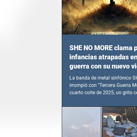
SHE NO MORE clama p
infancias atrapadas en
guerra con su nuevo v
TERCERA GUERRA M
La banda de metal sinfónico
irrumpió con "Tercera Guerra Mu
cuarto corte de 2025, un grito c
calvario de niños, adolescentes
en epicentros bélicos.