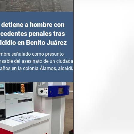
detiene a hombre con
cedentes penales tras
cidio en Benito Juárez
mbre señalado como presunto
nsable del asesinato de un ciudadano
años en la colonia Álamos, alcaldía
 Juárez, fue...