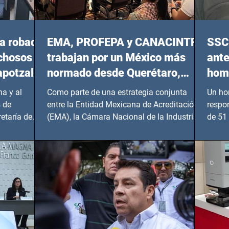
a robada
EMA, PROFEPA y CANACINTRA
SSC 
echosos
trabajan por un México más
ante
apotzalco
normado desde Querétaro,
homi
Hidalgo y BCS
a y al
Como parte de una estrategia conjunta
Un ho
 de
entre la Entidad Mexicana de Acreditación
respo
etaría de
(EMA), la Cámara Nacional de la Industria
de 51 
de...
Benito