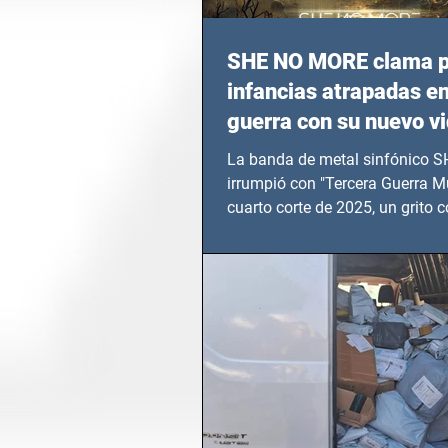
SHE NO MORE clama p
infancias atrapadas en
guerra con su nuevo v
TERCERA GUERRA M
La banda de metal sinfónico
irrumpió con "Tercera Guerra Mu
cuarto corte de 2025, un grito c
calvario de niños, adolescentes
en epicentros bélicos.