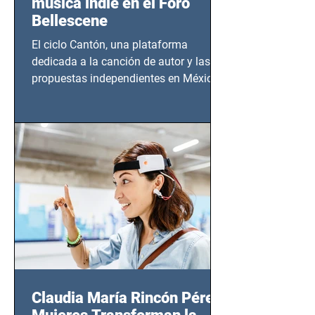
música indie en el Foro
Bellescene
El ciclo Cantón, una plataforma
dedicada a la canción de autor y las
propuestas independientes en México,
tendrá lugar en el Foro Bellescene
(Zempoala 90, Narvarte Oriente,
CDMX), todos los miércoles a partir del
14 de agosto al 25 de septiembre, a las
20:00 horas.
Claudia María Rincón Pérez: