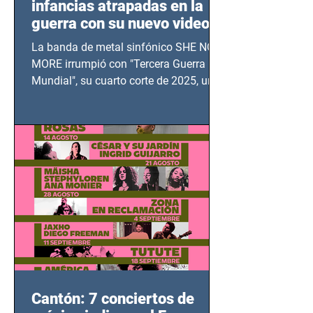
infancias atrapadas en la
guerra con su nuevo video
TERCERA GUERRA
La banda de metal sinfónico SHE NO
MUNDIAL
MORE irrumpió con "Tercera Guerra
Mundial", su cuarto corte de 2025, un
grito contra el calvario de niños,
adolescentes y mujeres en epicentros
bélicos.
Cantón: 7 conciertos de