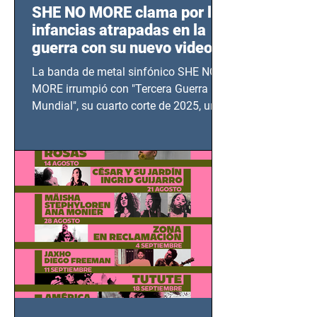
SHE NO MORE clama por las
infancias atrapadas en la
guerra con su nuevo video
TERCERA GUERRA
La banda de metal sinfónico SHE NO
MUNDIAL
MORE irrumpió con "Tercera Guerra
Mundial", su cuarto corte de 2025, un
grito contra el calvario de niños,
adolescentes y mujeres en epicentros
bélicos.