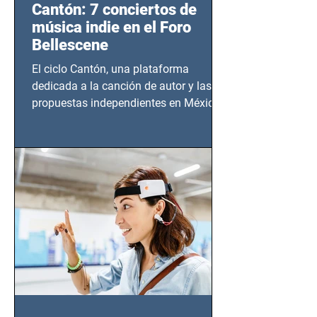
Cantón: 7 conciertos de
música indie en el Foro
Bellescene
El ciclo Cantón, una plataforma
dedicada a la canción de autor y las
propuestas independientes en México,
tendrá lugar en el Foro Bellescene
(Zempoala 90, Narvarte Oriente,
CDMX), todos los miércoles a partir del
14 de agosto al 25 de septiembre, a las
20:00 horas.