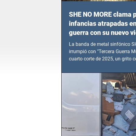
SHE NO MORE clama p
infancias atrapadas en
guerra con su nuevo v
TERCERA GUERRA M
La banda de metal sinfónico
irrumpió con "Tercera Guerra Mu
cuarto corte de 2025, un grito c
calvario de niños, adolescentes
en epicentros bélicos.