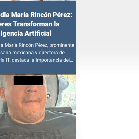
dia María Rincón Pérez:
res Transforman la
ligencia Artificial
ia María Rincón Pérez, prominente
saria mexicana y directora de
ía IT, destaca la importancia del
azgo femenino en este sector