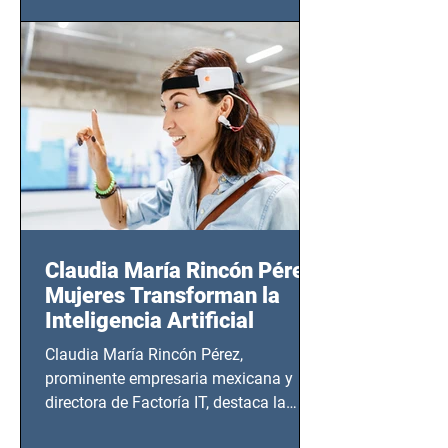
(Zempoala 90, Narvarte Oriente,
CDMX), todos los miércoles a partir del
14 de agosto al 25 de septiembre, a las
20:00 horas.
Claudia María Rincón Pérez:
Mujeres Transforman la
Inteligencia Artificial
Claudia María Rincón Pérez,
prominente empresaria mexicana y
directora de Factoría IT, destaca la
importancia del liderazgo femenino en