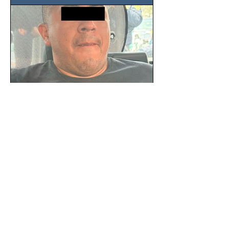
SSC detiene a hombre con
antecedentes penales tras
homicidio en Benito Juárez
Un hombre señalado como presunto
responsable del asesinato de un
ciudadano de 51 años en la colonia
Álamos, alcaldía Benito Juárez, fue...