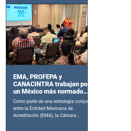
EMA, PROFEPA y
CANACINTRA trabajan por
un México más normado
desde Querétaro, Hidalgo y
Como parte de una estrategia conjunta
BCS
entre la Entidad Mexicana de
Acreditación (EMA), la Cámara
Nacional de la Industria de...