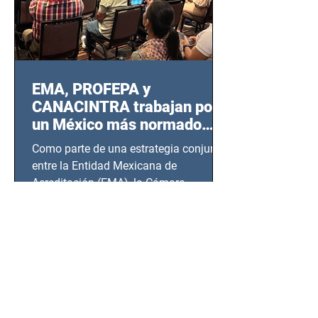
EMA, PROFEPA y
CANACINTRA trabajan por
un México más normado
desde Querétaro, Hidalgo y
Como parte de una estrategia conjunta
BCS
entre la Entidad Mexicana de
Acreditación (EMA), la Cámara
Nacional de la Industria de...