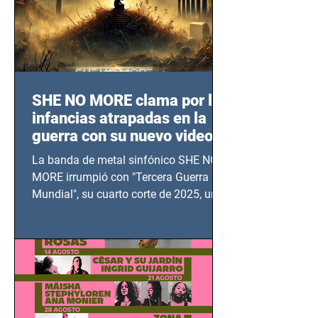
SHE NO MORE clama por las
infancias atrapadas en la
guerra con su nuevo video
TERCERA GUERRA
La banda de metal sinfónico SHE NO
MUNDIAL
MORE irrumpió con "Tercera Guerra
Mundial", su cuarto corte de 2025, un
grito contra el calvario de niños,
adolescentes y mujeres en epicentros
bélicos.