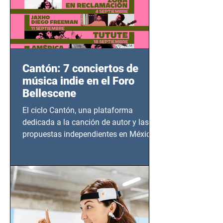
Cantón: 7 conciertos de
música indie en el Foro
Bellescene
El ciclo Cantón, una plataforma
dedicada a la canción de autor y las
propuestas independientes en México,
tendrá lugar en el Foro Bellescene
(Zempoala 90, Narvarte Oriente,
CDMX), todos los miércoles a partir del
14 de agosto al 25 de septiembre, a las
20:00 horas.