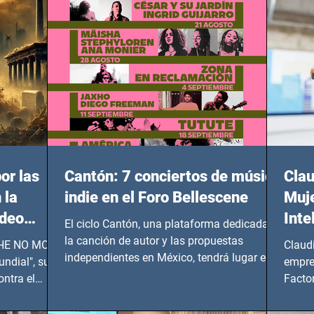
or las
Cantón: 7 conciertos de música
Clau
 la
indie en el Foro Bellescene
Muje
ideo
Inte
El ciclo Cantón, una plataforma dedicada a
UNDIAL
la canción de autor y las propuestas
 SHE NO MORE
Claud
independientes en México, tendrá lugar en el
ndial", su
empre
Foro Bellescene (Zempoala 90, Narvarte
ontra el
Factor
Oriente, CDMX), todos los miércoles a partir
 y mujeres
lider
del 14 de agosto al 25 de septiembre, a las