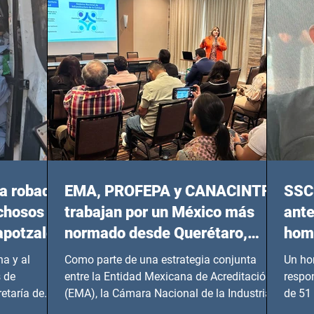
20:00 horas.
a robada
EMA, PROFEPA y CANACINTRA
SSC 
echosos
trabajan por un México más
ante
apotzalco
normado desde Querétaro,
homi
Hidalgo y BCS
a y al
Como parte de una estrategia conjunta
Un ho
 de
entre la Entidad Mexicana de Acreditación
respo
etaría de
(EMA), la Cámara Nacional de la Industria
de 51 
de...
Benito