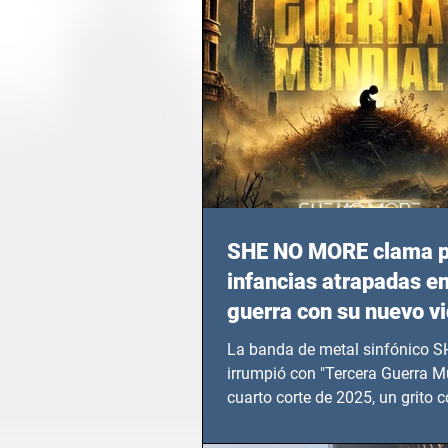
SHE NO MORE clama p
infancias atrapadas en
guerra con su nuevo v
TERCERA GUERRA M
La banda de metal sinfónico
irrumpió con "Tercera Guerra Mu
cuarto corte de 2025, un grito c
calvario de niños, adolescentes
en epicentros bélicos.