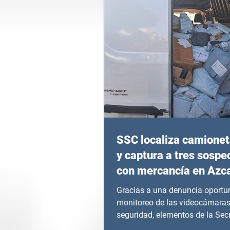
SSC localiza camionet
y captura a tres sosp
con mercancía en Azc
Gracias a una denuncia oportun
monitoreo de las videocámaras
seguridad, elementos de la Secr
Seguridad Ciudadana (SSC)...