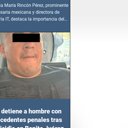
ia María Rincón Pérez, prominente
saria mexicana y directora de
ía IT, destaca la importancia del
azgo femenino en este sector
detiene a hombre con
cedentes penales tras