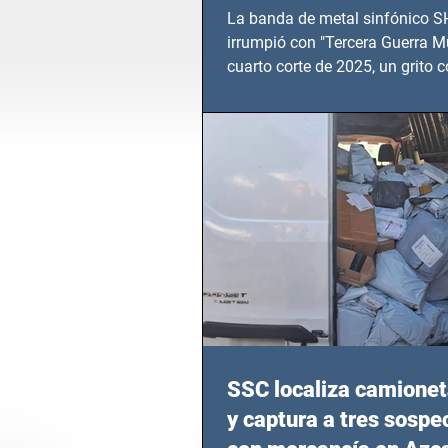
TERCERA GUERRA M
La banda de metal sinfónico
irrumpió con "Tercera Guerra Mu
cuarto corte de 2025, un grito c
calvario de niños, adolescentes
en epicentros bélicos.
SSC localiza camionet
y captura a tres sosp