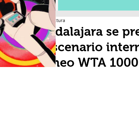
2 min de lectura
Guadalajara se pre
el escenario inter
Torneo WTA 1000