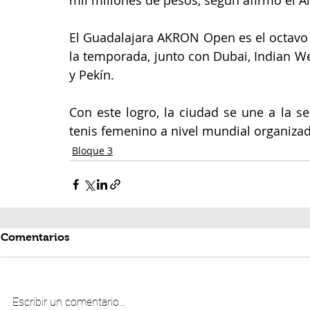
mil millones de pesos, según afirmó el A
El Guadalajara AKRON Open es el octavo
la temporada, junto con Dubai, Indian We
y Pekín.
Con este logro, la ciudad se une a la se
tenis femenino a nivel mundial organiza
Bloque 3
Comentarios
Escribir un comentario...