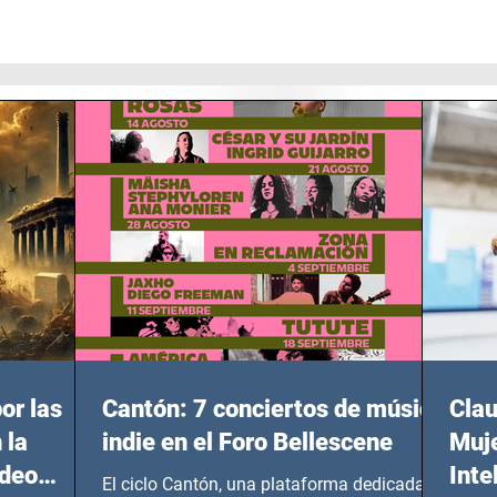
or las
Cantón: 7 conciertos de música
Clau
 la
indie en el Foro Bellescene
Muje
ideo
Inte
El ciclo Cantón, una plataforma dedicada a