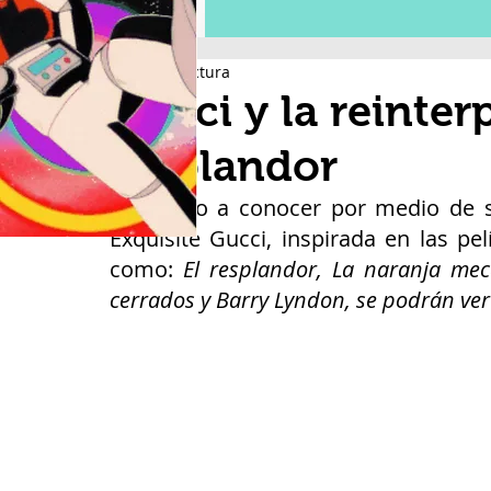
1 min de lectura
Gucci y la reinter
resplandor
Gucci dio a conocer por medio de s
Exquisite Gucci, inspirada en las pelí
como: 
El resplandor, La naranja mecá
cerrados y Barry Lyndon, se podrán ver