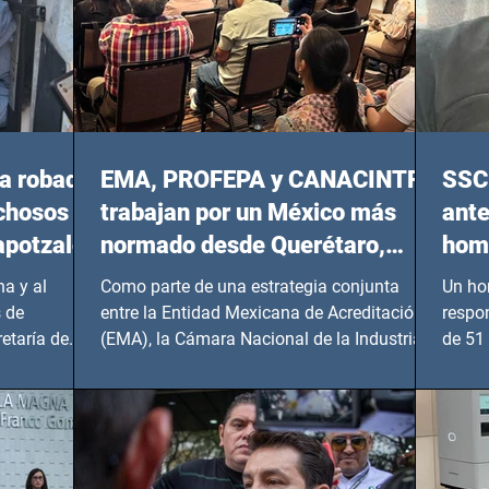
a robada
EMA, PROFEPA y CANACINTRA
SSC 
echosos
trabajan por un México más
ante
apotzalco
normado desde Querétaro,
homi
Hidalgo y BCS
a y al
Como parte de una estrategia conjunta
Un ho
 de
entre la Entidad Mexicana de Acreditación
respo
etaría de
(EMA), la Cámara Nacional de la Industria
de 51 
de...
Benito