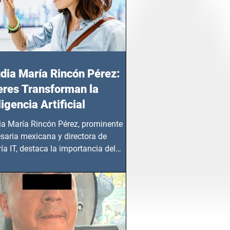
dia María Rincón Pérez:
res Transforman la
ligencia Artificial
ia María Rincón Pérez, prominente
saria mexicana y directora de
ía IT, destaca la importancia del
azgo femenino en este sector