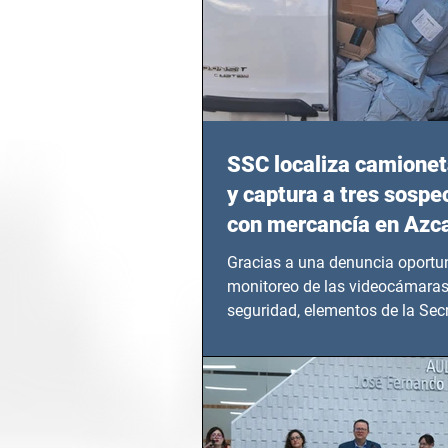
SSC localiza camionet
y captura a tres sosp
con mercancía en Azc
Gracias a una denuncia oportun
monitoreo de las videocámaras
seguridad, elementos de la Secr
Seguridad Ciudadana (SSC)...