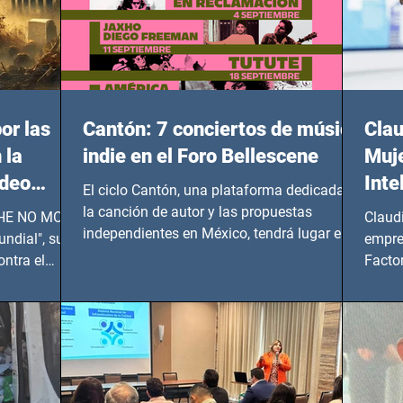
or las
Cantón: 7 conciertos de música
Clau
 la
indie en el Foro Bellescene
Muje
ideo
Inte
El ciclo Cantón, una plataforma dedicada a
UNDIAL
la canción de autor y las propuestas
 SHE NO MORE
Claud
independientes en México, tendrá lugar en el
ndial", su
empre
Foro Bellescene (Zempoala 90, Narvarte
ontra el
Factor
Oriente, CDMX), todos los miércoles a partir
 y mujeres
lider
del 14 de agosto al 25 de septiembre, a las
20:00 horas.