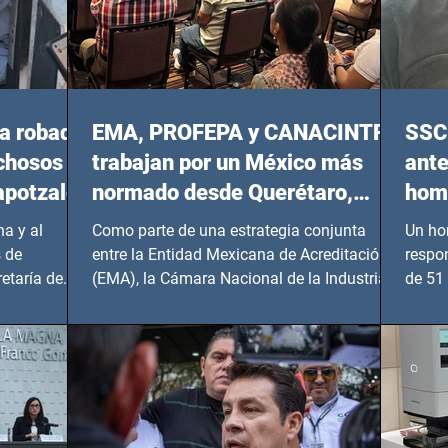
a robada
EMA, PROFEPA y CANACINTRA
SSC 
echosos
trabajan por un México más
ante
apotzalco
normado desde Querétaro,
homi
Hidalgo y BCS
a y al
Como parte de una estrategia conjunta
Un ho
 de
entre la Entidad Mexicana de Acreditación
respo
etaría de
(EMA), la Cámara Nacional de la Industria
de 51 
de...
Benito