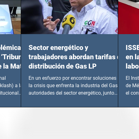
olémicas
Sector energético y
ISS
 ‘Tribunal
trabajadores abordan tarifas de
en l
e la Mata
distribución de Gas LP
labo
nal
En un esfuerzo por encontrar soluciones a
El Ins
klash) a las
la crisis que enfrenta la industria del Gas LP,
de Mé
itucional
autoridades del sector energético, junto
el co
con...
Instru