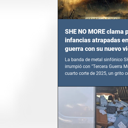
SHE NO MORE clama p
infancias atrapadas en
guerra con su nuevo v
TERCERA GUERRA M
La banda de metal sinfónico
irrumpió con "Tercera Guerra Mu
cuarto corte de 2025, un grito c
calvario de niños, adolescentes
en epicentros bélicos.