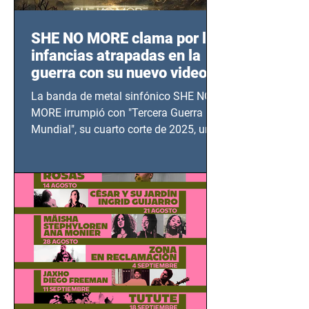
SHE NO MORE clama por las
infancias atrapadas en la
guerra con su nuevo video
TERCERA GUERRA
La banda de metal sinfónico SHE NO
MUNDIAL
MORE irrumpió con "Tercera Guerra
Mundial", su cuarto corte de 2025, un
grito contra el calvario de niños,
adolescentes y mujeres en epicentros
bélicos.