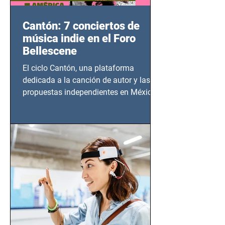
Cantón: 7 conciertos de
música indie en el Foro
Bellescene
El ciclo Cantón, una plataforma
dedicada a la canción de autor y las
propuestas independientes en México,
tendrá lugar en el Foro Bellescene
(Zempoala 90, Narvarte Oriente,
CDMX), todos los miércoles a partir del
14 de agosto al 25 de septiembre, a las
20:00 horas.