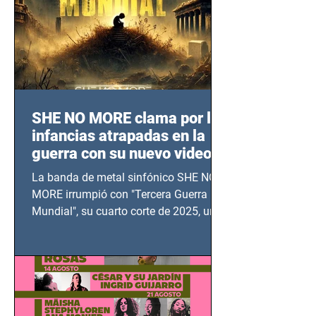
SHE NO MORE clama por las
infancias atrapadas en la
guerra con su nuevo video
TERCERA GUERRA
La banda de metal sinfónico SHE NO
MUNDIAL
MORE irrumpió con "Tercera Guerra
Mundial", su cuarto corte de 2025, un
grito contra el calvario de niños,
adolescentes y mujeres en epicentros
bélicos.