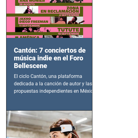
Cantón: 7 conciertos de
música indie en el Foro
Bellescene
El ciclo Cantón, una plataforma
dedicada a la canción de autor y las
propuestas independientes en México,
tendrá lugar en el Foro Bellescene
(Zempoala 90, Narvarte Oriente,
CDMX), todos los miércoles a partir del
14 de agosto al 25 de septiembre, a las
20:00 horas.