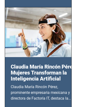
(Zempoala 90, Narvarte Oriente,
CDMX), todos los miércoles a partir del
14 de agosto al 25 de septiembre, a las
20:00 horas.
Claudia María Rincón Pérez:
Mujeres Transforman la
Inteligencia Artificial
Claudia María Rincón Pérez,
prominente empresaria mexicana y
directora de Factoría IT, destaca la
importancia del liderazgo femenino en