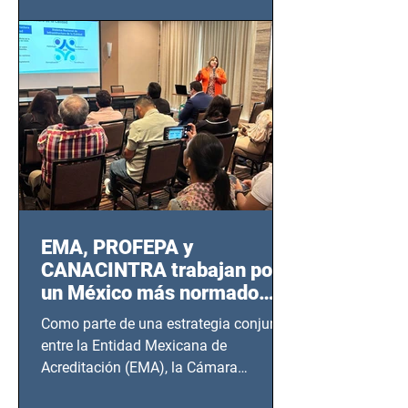
EMA, PROFEPA y
CANACINTRA trabajan por
un México más normado
desde Querétaro, Hidalgo y
Como parte de una estrategia conjunta
BCS
entre la Entidad Mexicana de
Acreditación (EMA), la Cámara
Nacional de la Industria de...