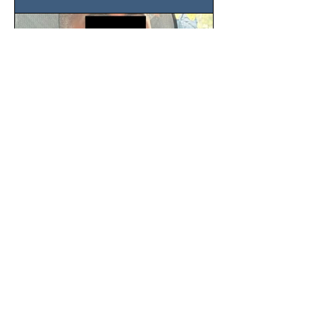
SSC detiene a hombre con
antecedentes penales tras
homicidio en Benito Juárez
Un hombre señalado como presunto
responsable del asesinato de un
ciudadano de 51 años en la colonia
Álamos, alcaldía Benito Juárez, fue...