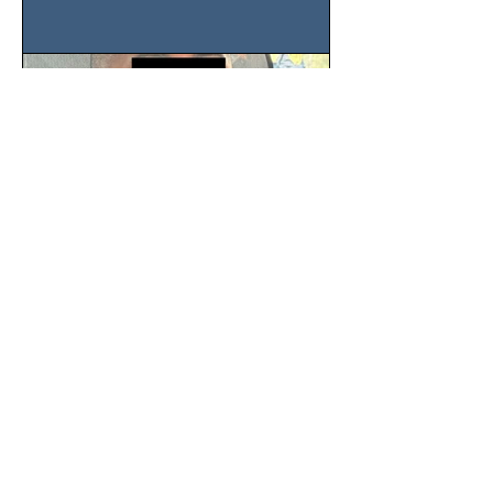
Nacional de la Industria de...
SSC detiene a hombre con
antecedentes penales tras
homicidio en Benito Juárez
Un hombre señalado como presunto
responsable del asesinato de un
ciudadano de 51 años en la colonia