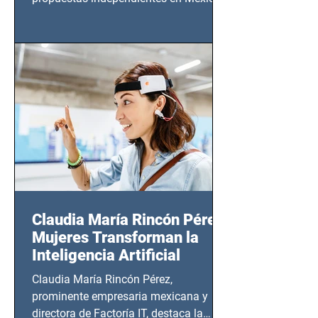
tendrá lugar en el Foro Bellescene
(Zempoala 90, Narvarte Oriente,
CDMX), todos los miércoles a partir del
14 de agosto al 25 de septiembre, a las
20:00 horas.
Claudia María Rincón Pérez:
Mujeres Transforman la
Inteligencia Artificial
Claudia María Rincón Pérez,
prominente empresaria mexicana y
directora de Factoría IT, destaca la