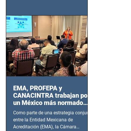
de Seguridad Ciudadana (SSC)...
EMA, PROFEPA y
CANACINTRA trabajan por
un México más normado
desde Querétaro, Hidalgo y
Como parte de una estrategia conjunta
BCS
entre la Entidad Mexicana de
Acreditación (EMA), la Cámara