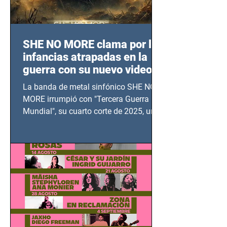
SHE NO MORE clama por las
infancias atrapadas en la
guerra con su nuevo video
TERCERA GUERRA
La banda de metal sinfónico SHE NO
MUNDIAL
MORE irrumpió con "Tercera Guerra
Mundial", su cuarto corte de 2025, un
grito contra el calvario de niños,
adolescentes y mujeres en epicentros
bélicos.