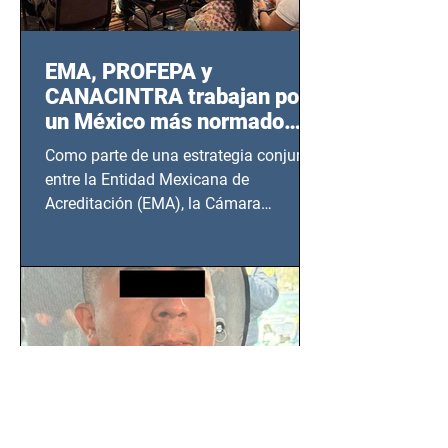
EMA, PROFEPA y
CANACINTRA trabajan por
un México más normado
desde Querétaro, Hidalgo y
Como parte de una estrategia conjunta
BCS
entre la Entidad Mexicana de
Acreditación (EMA), la Cámara
Nacional de la Industria de...