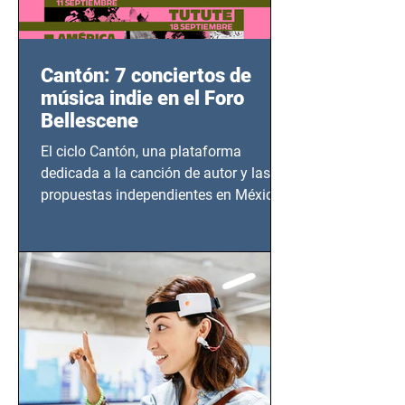
Cantón: 7 conciertos de
música indie en el Foro
Bellescene
El ciclo Cantón, una plataforma
dedicada a la canción de autor y las
propuestas independientes en México,
tendrá lugar en el Foro Bellescene
(Zempoala 90, Narvarte Oriente,
CDMX), todos los miércoles a partir del
14 de agosto al 25 de septiembre, a las
20:00 horas.