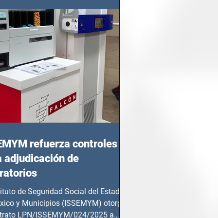
EMYM refuerza controles
a adjudicación de
ratorios
tituto de Seguridad Social del Estado
xico y Municipios (ISSEMYM) otorgó
ntrato LPN/ISSEMYM/024/2025 a