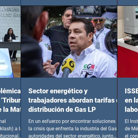
olémicas
Sector energético y
ISS
 ‘Tribunal
trabajadores abordan tarifas de
en l
e la Mata
distribución de Gas LP
labo
nal
En un esfuerzo por encontrar soluciones a
El Ins
klash) a las
la crisis que enfrenta la industria del Gas LP,
de Mé
itucional
autoridades del sector energético, junto
el co