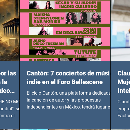
or las
Cantón: 7 conciertos de música
Clau
 la
indie en el Foro Bellescene
Muje
ideo
Inte
El ciclo Cantón, una plataforma dedicada a
UNDIAL
la canción de autor y las propuestas
 SHE NO MORE
Claud
independientes en México, tendrá lugar en el
ndial", su
empre
Foro Bellescene (Zempoala 90, Narvarte
ontra el
Factor
Oriente, CDMX), todos los miércoles a partir
 y mujeres
lider
del 14 de agosto al 25 de septiembre, a las