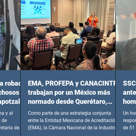
20:00 horas.
a robada
EMA, PROFEPA y CANACINTRA
SSC 
echosos
trabajan por un México más
ante
apotzalco
normado desde Querétaro,
homi
Hidalgo y BCS
a y al
Como parte de una estrategia conjunta
Un ho
 de
entre la Entidad Mexicana de Acreditación
respo
etaría de
(EMA), la Cámara Nacional de la Industria
de 51 
de...
Benito