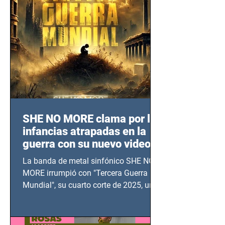
SHE NO MORE clama por las
infancias atrapadas en la
guerra con su nuevo video
TERCERA GUERRA
La banda de metal sinfónico SHE NO
MUNDIAL
MORE irrumpió con "Tercera Guerra
Mundial", su cuarto corte de 2025, un
grito contra el calvario de niños,
adolescentes y mujeres en epicentros
bélicos.