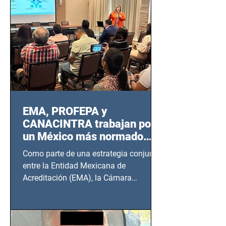
EMA, PROFEPA y
CANACINTRA trabajan por
un México más normado
desde Querétaro, Hidalgo y
Como parte de una estrategia conjunta
BCS
entre la Entidad Mexicana de
Acreditación (EMA), la Cámara
Nacional de la Industria de...