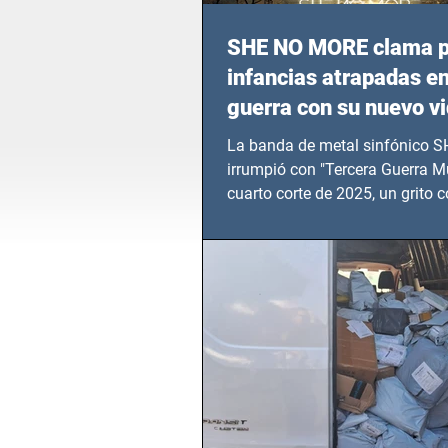
SHE NO MORE clama p
infancias atrapadas en
guerra con su nuevo v
TERCERA GUERRA M
La banda de metal sinfónico
irrumpió con "Tercera Guerra Mu
cuarto corte de 2025, un grito c
calvario de niños, adolescentes
en epicentros bélicos.