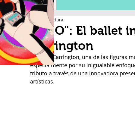
2 min de lectura
"L.E.O": El ballet 
Carrington
Leonora Carrington, una de las figuras má
especialmente por su inigualable enfoque
tributo a través de una innovadora prese
artísticas.