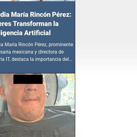
dia María Rincón Pérez:
res Transforman la
ligencia Artificial
ia María Rincón Pérez, prominente
saria mexicana y directora de
ía IT, destaca la importancia del
azgo femenino en este sector