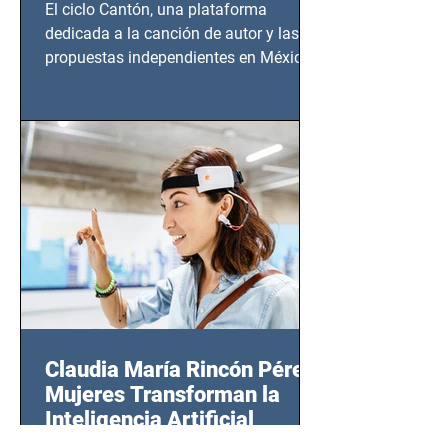
El ciclo Cantón, una plataforma
dedicada a la canción de autor y las
propuestas independientes en México,
tendrá lugar en el Foro Bellescene
(Zempoala 90, Narvarte Oriente,
CDMX), todos los miércoles a partir del
14 de agosto al 25 de septiembre, a las
20:00 horas.
Claudia María Rincón Pérez:
Mujeres Transforman la
Inteligencia Artificial