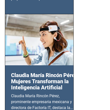
tendrá lugar en el Foro Bellescene
(Zempoala 90, Narvarte Oriente,
CDMX), todos los miércoles a partir del
14 de agosto al 25 de septiembre, a las
20:00 horas.
Claudia María Rincón Pérez:
Mujeres Transforman la
Inteligencia Artificial
Claudia María Rincón Pérez,
prominente empresaria mexicana y
directora de Factoría IT, destaca la