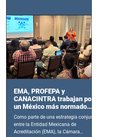
de Seguridad Ciudadana (SSC)...
EMA, PROFEPA y
CANACINTRA trabajan por
un México más normado
desde Querétaro, Hidalgo y
Como parte de una estrategia conjunta
BCS
entre la Entidad Mexicana de
Acreditación (EMA), la Cámara