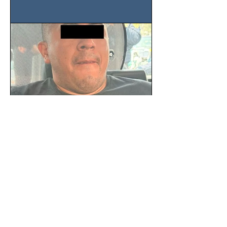
Nacional de la Industria de...
SSC detiene a hombre con
antecedentes penales tras
homicidio en Benito Juárez
Un hombre señalado como presunto
responsable del asesinato de un
ciudadano de 51 años en la colonia