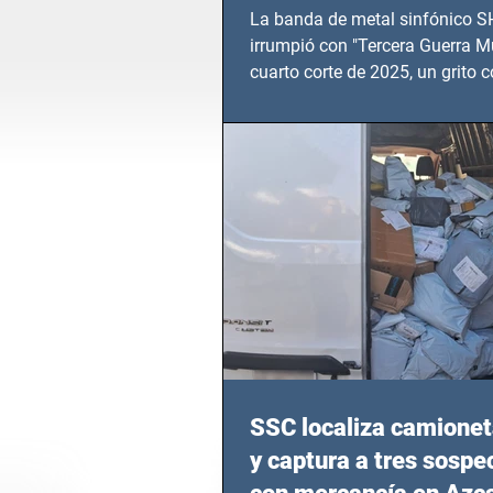
TERCERA GUERRA M
La banda de metal sinfónico
irrumpió con "Tercera Guerra Mu
cuarto corte de 2025, un grito c
calvario de niños, adolescentes
en epicentros bélicos.
SSC localiza camionet
y captura a tres sosp