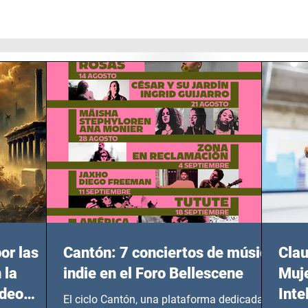
or las
Cantón: 7 conciertos de música
Clau
 la
indie en el Foro Bellescene
Muje
ideo
Inte
El ciclo Cantón, una plataforma dedicada a