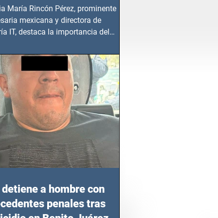
ia María Rincón Pérez, prominente
saria mexicana y directora de
ía IT, destaca la importancia del
azgo femenino en este sector
detiene a hombre con
cedentes penales tras