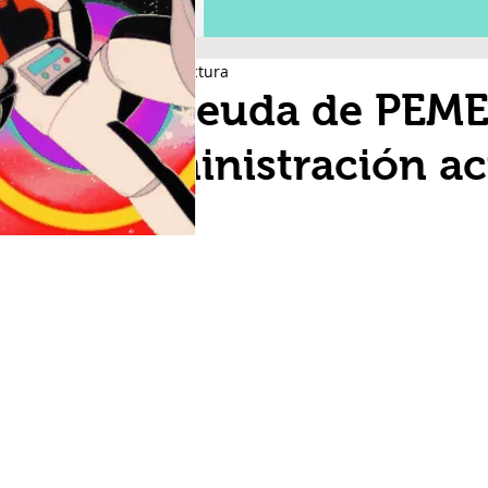
2 min de lectura
La deuda de PEME
administración ac