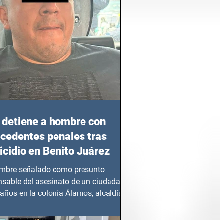
detiene a hombre con
cedentes penales tras
cidio en Benito Juárez
mbre señalado como presunto
nsable del asesinato de un ciudadano
años en la colonia Álamos, alcaldía
 Juárez, fue...