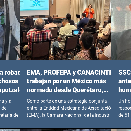
a robada
EMA, PROFEPA y CANACINTRA
SSC 
echosos
trabajan por un México más
ante
apotzalco
normado desde Querétaro,
homi
Hidalgo y BCS
a y al
Como parte de una estrategia conjunta
Un ho
 de
entre la Entidad Mexicana de Acreditación
respo
etaría de
(EMA), la Cámara Nacional de la Industria
de 51 
de...
Benito