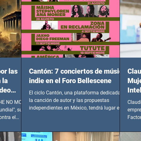
or las
Cantón: 7 conciertos de música
Clau
 la
indie en el Foro Bellescene
Muje
ideo
Inte
El ciclo Cantón, una plataforma dedicada a
UNDIAL
la canción de autor y las propuestas
 SHE NO MORE
Claud
independientes en México, tendrá lugar en el
ndial", su
empre
Foro Bellescene (Zempoala 90, Narvarte
ontra el
Factor
Oriente, CDMX), todos los miércoles a partir
 y mujeres
lider
del 14 de agosto al 25 de septiembre, a las
20:00 horas.