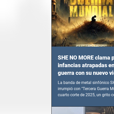
SHE NO MORE clama p
infancias atrapadas en
guerra con su nuevo v
TERCERA GUERRA M
La banda de metal sinfónico
irrumpió con "Tercera Guerra Mu
cuarto corte de 2025, un grito c
calvario de niños, adolescentes
en epicentros bélicos.