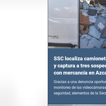
SSC localiza camionet
y captura a tres sosp
con mercancía en Azc
Gracias a una denuncia oportun
monitoreo de las videocámaras
seguridad, elementos de la Secr
Seguridad Ciudadana (SSC)...