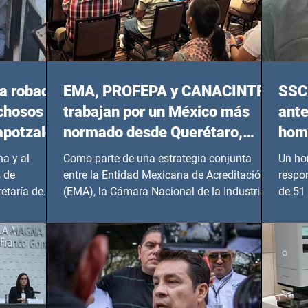
a robada
EMA, PROFEPA y CANACINTRA
SSC 
echosos
trabajan por un México más
ante
apotzalco
normado desde Querétaro,
homi
Hidalgo y BCS
a y al
Como parte de una estrategia conjunta
Un ho
 de
entre la Entidad Mexicana de Acreditación
respo
etaría de
(EMA), la Cámara Nacional de la Industria
de 51 
de...
Benito