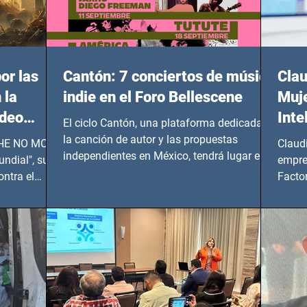
or las
Cantón: 7 conciertos de música
Clau
 la
indie en el Foro Bellescene
Muje
ideo
Inte
El ciclo Cantón, una plataforma dedicada a
UNDIAL
la canción de autor y las propuestas
 SHE NO MORE
Claud
independientes en México, tendrá lugar en el
ndial", su
empre
Foro Bellescene (Zempoala 90, Narvarte
ontra el
Factor
Oriente, CDMX), todos los miércoles a partir
 y mujeres
lider
del 14 de agosto al 25 de septiembre, a las
20:00 horas.