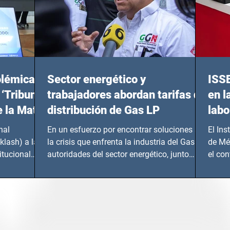
olémicas
Sector energético y
ISS
 ‘Tribunal
trabajadores abordan tarifas de
en l
e la Mata
distribución de Gas LP
labo
nal
En un esfuerzo por encontrar soluciones a
El Ins
klash) a las
la crisis que enfrenta la industria del Gas LP,
de Mé
itucional
autoridades del sector energético, junto
el co
con...
Instru