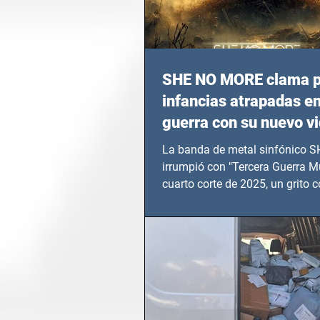
SHE NO MORE clama p
infancias atrapadas en
guerra con su nuevo v
TERCERA GUERRA M
La banda de metal sinfónico
irrumpió con "Tercera Guerra Mu
cuarto corte de 2025, un grito c
calvario de niños, adolescentes
en epicentros bélicos.