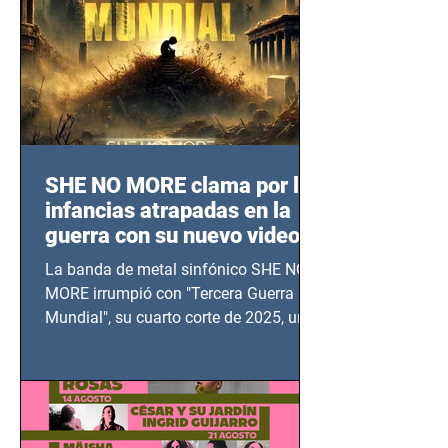
SHE NO MORE clama por las
infancias atrapadas en la
guerra con su nuevo video
TERCERA GUERRA
La banda de metal sinfónico SHE NO
MUNDIAL
MORE irrumpió con "Tercera Guerra
Mundial", su cuarto corte de 2025, un
grito contra el calvario de niños,
adolescentes y mujeres en epicentros
bélicos.