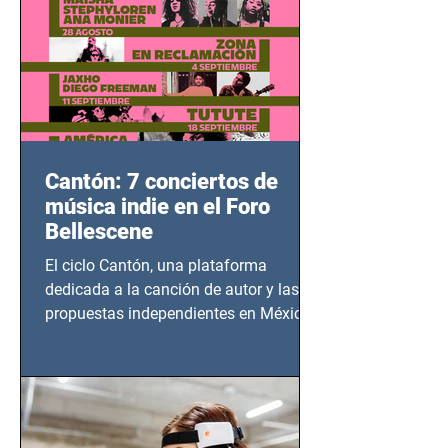
Cantón: 7 conciertos de
música indie en el Foro
Bellescene
El ciclo Cantón, una plataforma
dedicada a la canción de autor y las
propuestas independientes en México,
tendrá lugar en el Foro Bellescene
(Zempoala 90, Narvarte Oriente,
CDMX), todos los miércoles a partir del
14 de agosto al 25 de septiembre, a las
20:00 horas.