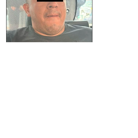
SSC detiene a hombre con
antecedentes penales tras
homicidio en Benito Juárez
Un hombre señalado como presunto
responsable del asesinato de un
ciudadano de 51 años en la colonia
Álamos, alcaldía Benito Juárez, fue...