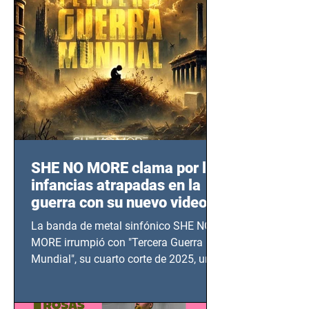
SHE NO MORE clama por las
infancias atrapadas en la
guerra con su nuevo video
TERCERA GUERRA
La banda de metal sinfónico SHE NO
MUNDIAL
MORE irrumpió con "Tercera Guerra
Mundial", su cuarto corte de 2025, un
grito contra el calvario de niños,
adolescentes y mujeres en epicentros
bélicos.