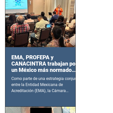
EMA, PROFEPA y
CANACINTRA trabajan por
un México más normado
desde Querétaro, Hidalgo y
Como parte de una estrategia conjunta
BCS
entre la Entidad Mexicana de
Acreditación (EMA), la Cámara
Nacional de la Industria de...