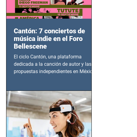
Cantón: 7 conciertos de
música indie en el Foro
Bellescene
El ciclo Cantón, una plataforma
dedicada a la canción de autor y las
propuestas independientes en México,
tendrá lugar en el Foro Bellescene
(Zempoala 90, Narvarte Oriente,
CDMX), todos los miércoles a partir del
14 de agosto al 25 de septiembre, a las
20:00 horas.