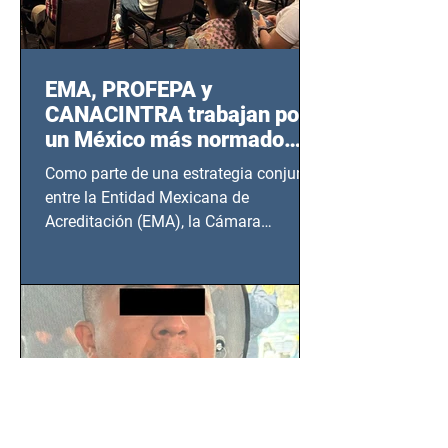
EMA, PROFEPA y
CANACINTRA trabajan por
un México más normado
desde Querétaro, Hidalgo y
Como parte de una estrategia conjunta
BCS
entre la Entidad Mexicana de
Acreditación (EMA), la Cámara
Nacional de la Industria de...