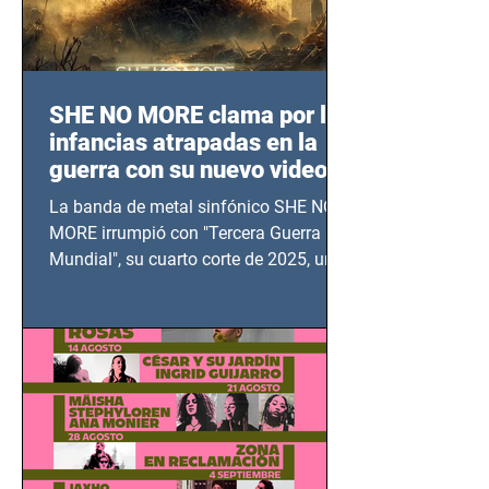
SHE NO MORE clama por las
infancias atrapadas en la
guerra con su nuevo video
TERCERA GUERRA
La banda de metal sinfónico SHE NO
MUNDIAL
MORE irrumpió con "Tercera Guerra
Mundial", su cuarto corte de 2025, un
grito contra el calvario de niños,
adolescentes y mujeres en epicentros
bélicos.