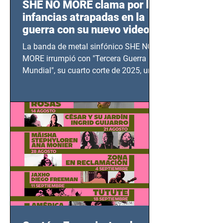
SHE NO MORE clama por las
infancias atrapadas en la
guerra con su nuevo video
TERCERA GUERRA
La banda de metal sinfónico SHE NO
MUNDIAL
MORE irrumpió con "Tercera Guerra
Mundial", su cuarto corte de 2025, un
grito contra el calvario de niños,
adolescentes y mujeres en epicentros
bélicos.