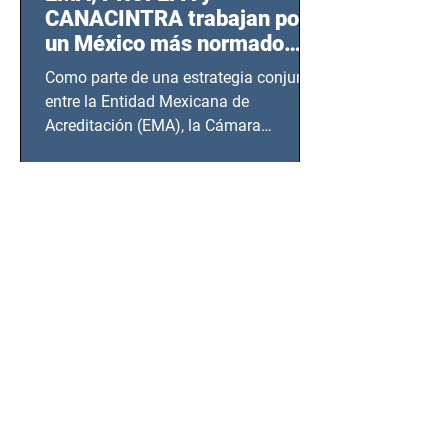
CANACINTRA trabajan por
un México más normado
desde Querétaro, Hidalgo y
Como parte de una estrategia conjunta
BCS
entre la Entidad Mexicana de
Acreditación (EMA), la Cámara
Nacional de la Industria de...
SSC detiene a hombre con