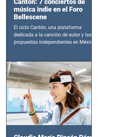
Cantón: 7 conciertos de
música indie en el Foro
Bellescene
El ciclo Cantón, una plataforma
dedicada a la canción de autor y las
propuestas independientes en México,
tendrá lugar en el Foro Bellescene
(Zempoala 90, Narvarte Oriente,
CDMX), todos los miércoles a partir del
14 de agosto al 25 de septiembre, a las
20:00 horas.