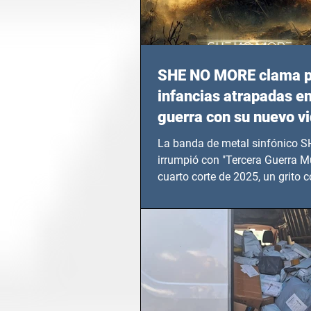
SHE NO MORE clama p
infancias atrapadas en
guerra con su nuevo v
TERCERA GUERRA M
La banda de metal sinfónico
irrumpió con "Tercera Guerra Mu
cuarto corte de 2025, un grito c
calvario de niños, adolescentes
en epicentros bélicos.