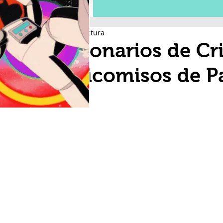
1 min de lectura
Legionarios de Cr
fideicomisos de P