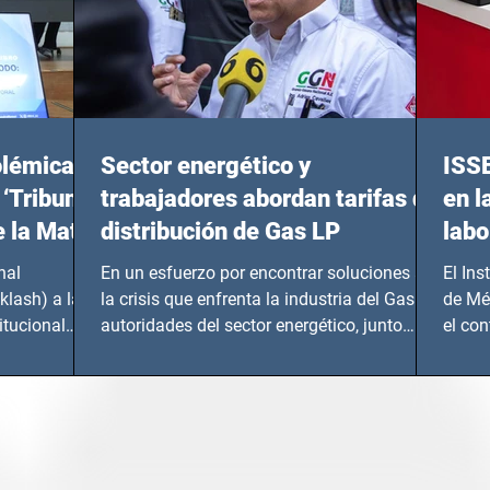
olémicas
Sector energético y
ISS
 ‘Tribunal
trabajadores abordan tarifas de
en l
e la Mata
distribución de Gas LP
labo
nal
En un esfuerzo por encontrar soluciones a
El Ins
klash) a las
la crisis que enfrenta la industria del Gas LP,
de Mé
itucional
autoridades del sector energético, junto
el co
con...
Instru