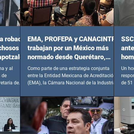
a robada
EMA, PROFEPA y CANACINTRA
SSC 
echosos
trabajan por un México más
ante
apotzalco
normado desde Querétaro,
homi
Hidalgo y BCS
a y al
Como parte de una estrategia conjunta
Un ho
 de
entre la Entidad Mexicana de Acreditación
respo
etaría de
(EMA), la Cámara Nacional de la Industria
de 51 
de...
Benito