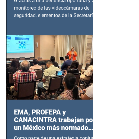
Gracias a una denuncia oportuna y al
monitoreo de las videocámaras de
seguridad, elementos de la Secretaría
de Seguridad Ciudadana (SSC)...
EMA, PROFEPA y
CANACINTRA trabajan por
un México más normado
desde Querétaro, Hidalgo y
Como parte de una estrategia conjunta