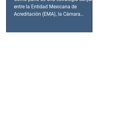
BCS
entre la Entidad Mexicana de
Acreditación (EMA), la Cámara
Nacional de la Industria de...
SSC detiene a hombre con
antecedentes penales tras
homicidio en Benito Juárez
Un hombre señalado como presunto