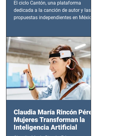
El ciclo Cantón, una plataforma
dedicada a la canción de autor y las
propuestas independientes en México,
tendrá lugar en el Foro Bellescene
(Zempoala 90, Narvarte Oriente,
CDMX), todos los miércoles a partir del
14 de agosto al 25 de septiembre, a las
20:00 horas.
Claudia María Rincón Pérez:
Mujeres Transforman la
Inteligencia Artificial