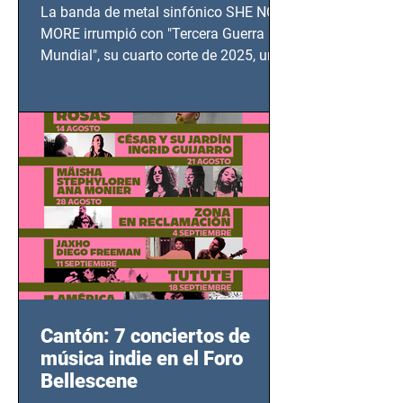
TERCERA GUERRA
La banda de metal sinfónico SHE NO
MUNDIAL
MORE irrumpió con "Tercera Guerra
Mundial", su cuarto corte de 2025, un
grito contra el calvario de niños,
adolescentes y mujeres en epicentros
bélicos.
Cantón: 7 conciertos de
música indie en el Foro
Bellescene