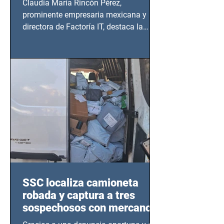
Claudia María Rincón Pérez,
prominente empresaria mexicana y
directora de Factoría IT, destaca la
importancia del liderazgo femenino en
este sector
SSC localiza camioneta
robada y captura a tres
sospechosos con mercancía
en Azcapotzalco