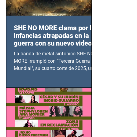
SHE NO MORE clama por las
infancias atrapadas en la
guerra con su nuevo video
TERCERA GUERRA
La banda de metal sinfónico SHE NO
MUNDIAL
MORE irrumpió con "Tercera Guerra
Mundial", su cuarto corte de 2025, un
grito contra el calvario de niños,
adolescentes y mujeres en epicentros
bélicos.