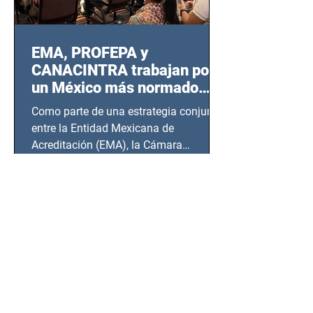
EMA, PROFEPA y
CANACINTRA trabajan por
un México más normado
desde Querétaro, Hidalgo y
Como parte de una estrategia conjunta
BCS
entre la Entidad Mexicana de
Acreditación (EMA), la Cámara
Nacional de la Industria de...