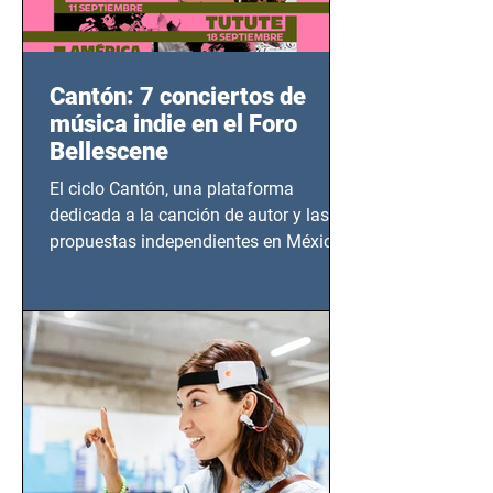
Cantón: 7 conciertos de
música indie en el Foro
Bellescene
El ciclo Cantón, una plataforma
dedicada a la canción de autor y las
propuestas independientes en México,
tendrá lugar en el Foro Bellescene
(Zempoala 90, Narvarte Oriente,
CDMX), todos los miércoles a partir del
14 de agosto al 25 de septiembre, a las
20:00 horas.