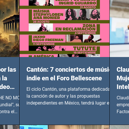
or las
Cantón: 7 conciertos de música
Clau
 la
indie en el Foro Bellescene
Muje
ideo
Inte
El ciclo Cantón, una plataforma dedicada a
UNDIAL
la canción de autor y las propuestas
 SHE NO MORE
Claud
independientes en México, tendrá lugar en el
ndial", su
empre
Foro Bellescene (Zempoala 90, Narvarte
ontra el
Factor
Oriente, CDMX), todos los miércoles a partir
 y mujeres
lider
del 14 de agosto al 25 de septiembre, a las