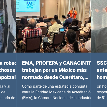
20:00 horas.
a robada
EMA, PROFEPA y CANACINTRA
SSC 
echosos
trabajan por un México más
ante
apotzalco
normado desde Querétaro,
homi
Hidalgo y BCS
a y al
Como parte de una estrategia conjunta
Un ho
 de
entre la Entidad Mexicana de Acreditación
respo
etaría de
(EMA), la Cámara Nacional de la Industria
de 51 
de...
Benito