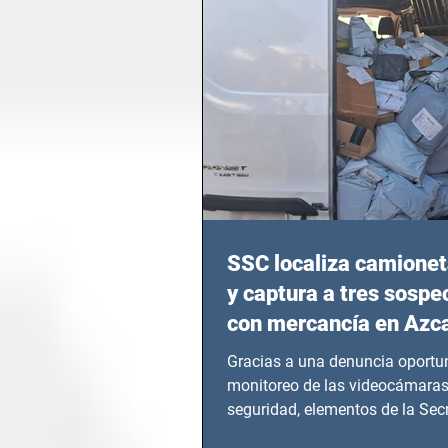
SSC localiza camionet
y captura a tres sosp
con mercancía en Azc
Gracias a una denuncia oportun
monitoreo de las videocámaras
seguridad, elementos de la Secr
Seguridad Ciudadana (SSC)...