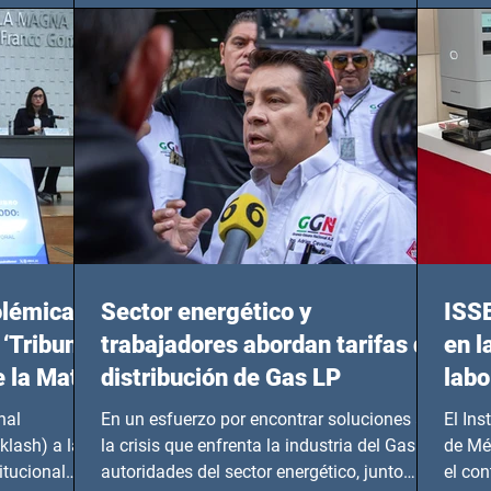
olémicas
Sector energético y
ISS
 ‘Tribunal
trabajadores abordan tarifas de
en l
e la Mata
distribución de Gas LP
labo
nal
En un esfuerzo por encontrar soluciones a
El Ins
klash) a las
la crisis que enfrenta la industria del Gas LP,
de Mé
itucional
autoridades del sector energético, junto
el co