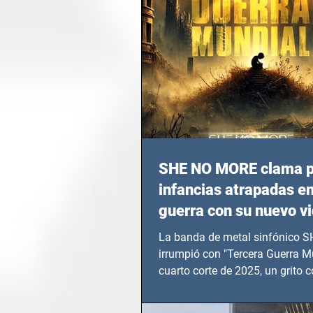
SHE NO MORE clama p
infancias atrapadas en
guerra con su nuevo v
TERCERA GUERRA M
La banda de metal sinfónico
irrumpió con "Tercera Guerra Mu
cuarto corte de 2025, un grito c
calvario de niños, adolescentes
en epicentros bélicos.