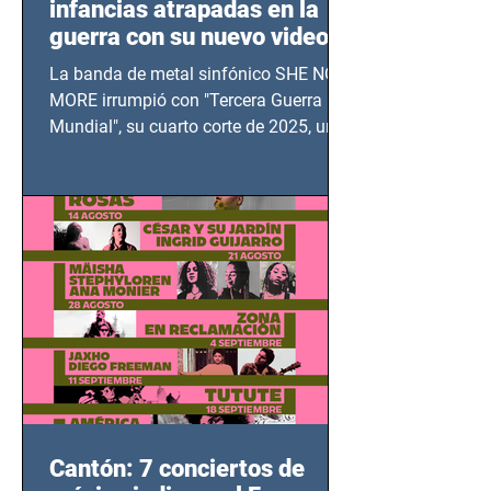
infancias atrapadas en la
guerra con su nuevo video
TERCERA GUERRA
La banda de metal sinfónico SHE NO
MUNDIAL
MORE irrumpió con "Tercera Guerra
Mundial", su cuarto corte de 2025, un
grito contra el calvario de niños,
adolescentes y mujeres en epicentros
bélicos.
Cantón: 7 conciertos de