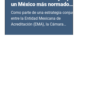
un México más normado
desde Querétaro, Hidalgo y
Como parte de una estrategia conjunta
BCS
entre la Entidad Mexicana de
Acreditación (EMA), la Cámara
Nacional de la Industria de...
SSC detiene a hombre con
antecedentes penales tras