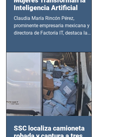
Mujeres Transforman la
Inteligencia Artificial
Claudia María Rincón Pérez,
prominente empresaria mexicana y
directora de Factoría IT, destaca la
importancia del liderazgo femenino en
este sector
SSC localiza camioneta
robada y captura a tres