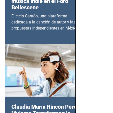
música indie en el Foro
Bellescene
El ciclo Cantón, una plataforma
dedicada a la canción de autor y las
propuestas independientes en México,
tendrá lugar en el Foro Bellescene
(Zempoala 90, Narvarte Oriente,
CDMX), todos los miércoles a partir del
14 de agosto al 25 de septiembre, a las
20:00 horas.
Claudia María Rincón Pérez: