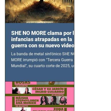
SHE NO MORE clama por las
infancias atrapadas en la
guerra con su nuevo video
TERCERA GUERRA
La banda de metal sinfónico SHE NO
MUNDIAL
MORE irrumpió con "Tercera Guerra
Mundial", su cuarto corte de 2025, un
grito contra el calvario de niños,
adolescentes y mujeres en epicentros
bélicos.