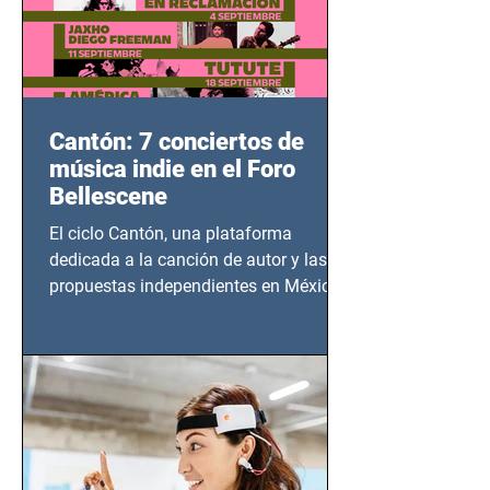
Cantón: 7 conciertos de
música indie en el Foro
Bellescene
El ciclo Cantón, una plataforma
dedicada a la canción de autor y las
propuestas independientes en México,
tendrá lugar en el Foro Bellescene
(Zempoala 90, Narvarte Oriente,
CDMX), todos los miércoles a partir del
14 de agosto al 25 de septiembre, a las
20:00 horas.