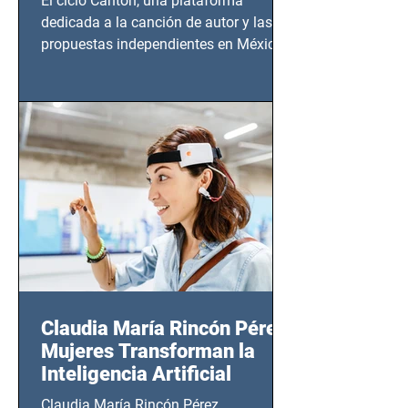
El ciclo Cantón, una plataforma
dedicada a la canción de autor y las
propuestas independientes en México,
tendrá lugar en el Foro Bellescene
(Zempoala 90, Narvarte Oriente,
CDMX), todos los miércoles a partir del
14 de agosto al 25 de septiembre, a las
20:00 horas.
Claudia María Rincón Pérez:
Mujeres Transforman la
Inteligencia Artificial
Claudia María Rincón Pérez,