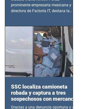
prominente empresaria mexicana y
directora de Factoría IT, destaca la
importancia del liderazgo femenino en
este sector
SSC localiza camioneta
robada y captura a tres
sospechosos con mercancía
en Azcapotzalco
Gracias a una denuncia oportuna y al