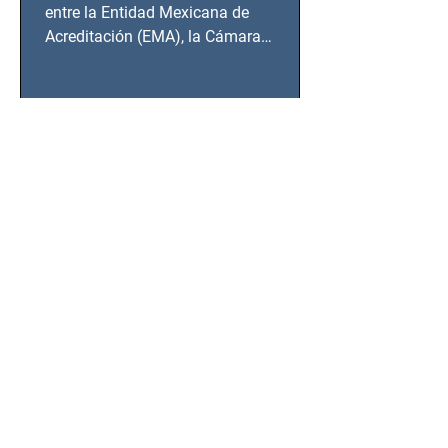
BCS
entre la Entidad Mexicana de
Acreditación (EMA), la Cámara
Nacional de la Industria de...
SSC detiene a hombre con
antecedentes penales tras
homicidio en Benito Juárez
Un hombre señalado como presunto