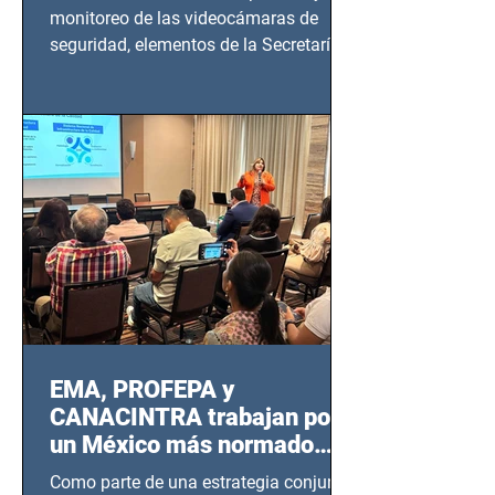
monitoreo de las videocámaras de
seguridad, elementos de la Secretaría
de Seguridad Ciudadana (SSC)...
EMA, PROFEPA y
CANACINTRA trabajan por
un México más normado
desde Querétaro, Hidalgo y
Como parte de una estrategia conjunta