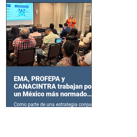
EMA, PROFEPA y
CANACINTRA trabajan por
un México más normado
desde Querétaro, Hidalgo y
Como parte de una estrategia conjunta
BCS
entre la Entidad Mexicana de
Acreditación (EMA), la Cámara
Nacional de la Industria de...