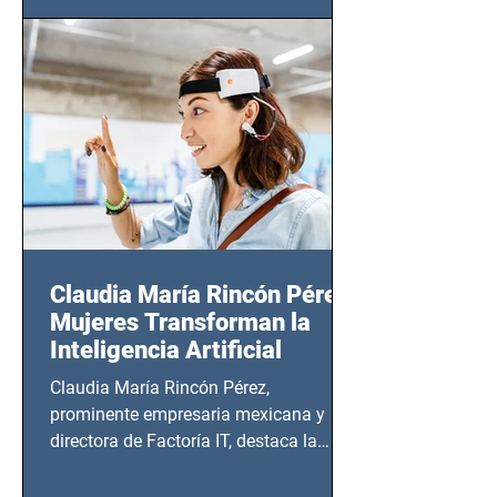
(Zempoala 90, Narvarte Oriente,
CDMX), todos los miércoles a partir del
14 de agosto al 25 de septiembre, a las
20:00 horas.
Claudia María Rincón Pérez:
Mujeres Transforman la
Inteligencia Artificial
Claudia María Rincón Pérez,
prominente empresaria mexicana y
directora de Factoría IT, destaca la
importancia del liderazgo femenino en
este sector