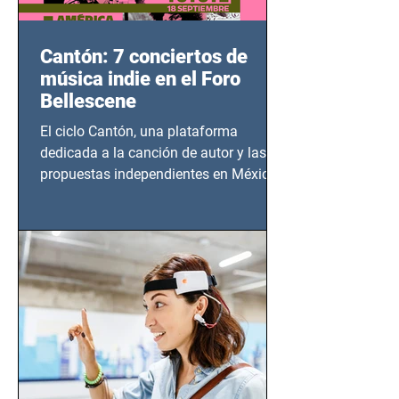
Cantón: 7 conciertos de
música indie en el Foro
Bellescene
El ciclo Cantón, una plataforma
dedicada a la canción de autor y las
propuestas independientes en México,
tendrá lugar en el Foro Bellescene
(Zempoala 90, Narvarte Oriente,
CDMX), todos los miércoles a partir del
14 de agosto al 25 de septiembre, a las
20:00 horas.