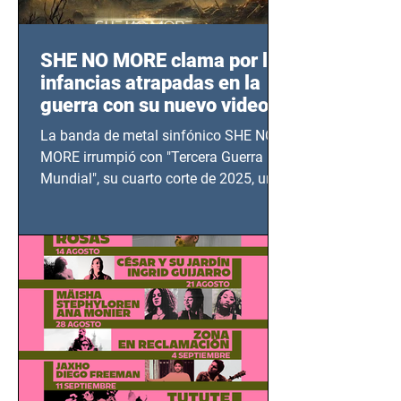
SHE NO MORE clama por las
infancias atrapadas en la
guerra con su nuevo video
TERCERA GUERRA
La banda de metal sinfónico SHE NO
MUNDIAL
MORE irrumpió con "Tercera Guerra
Mundial", su cuarto corte de 2025, un
grito contra el calvario de niños,
adolescentes y mujeres en epicentros
bélicos.