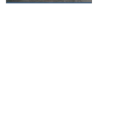
SSC detiene a hombre con
antecedentes penales tras
homicidio en Benito Juárez
Un hombre señalado como presunto
responsable del asesinato de un
ciudadano de 51 años en la colonia
Álamos, alcaldía Benito Juárez, fue...