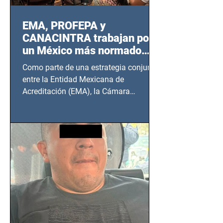
EMA, PROFEPA y
CANACINTRA trabajan por
un México más normado
desde Querétaro, Hidalgo y
Como parte de una estrategia conjunta
BCS
entre la Entidad Mexicana de
Acreditación (EMA), la Cámara
Nacional de la Industria de...