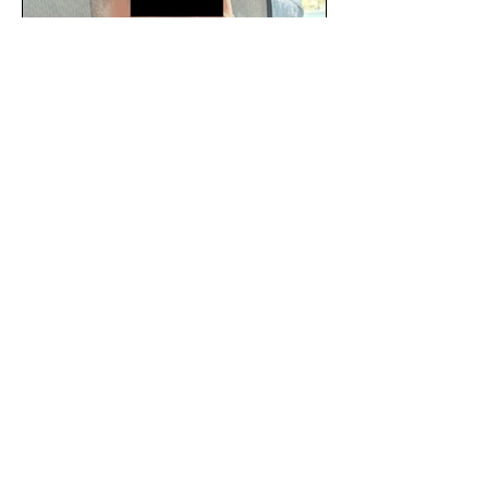
SSC detiene a hombre con
antecedentes penales tras
homicidio en Benito Juárez
Un hombre señalado como presunto
responsable del asesinato de un
ciudadano de 51 años en la colonia
Álamos, alcaldía Benito Juárez, fue...