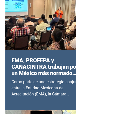
EMA, PROFEPA y
CANACINTRA trabajan por
un México más normado
desde Querétaro, Hidalgo y
Como parte de una estrategia conjunta
BCS
entre la Entidad Mexicana de
Acreditación (EMA), la Cámara
Nacional de la Industria de...