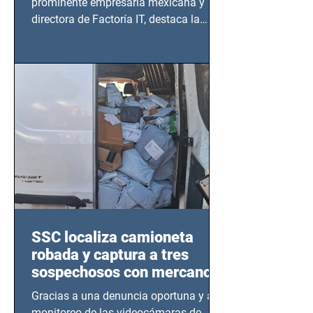
prominente empresaria mexicana y
directora de Factoría IT, destaca la
importancia del liderazgo femenino en
este sector
SSC localiza camioneta
robada y captura a tres
sospechosos con mercancía
en Azcapotzalco
Gracias a una denuncia oportuna y al
monitoreo de las videocámaras de