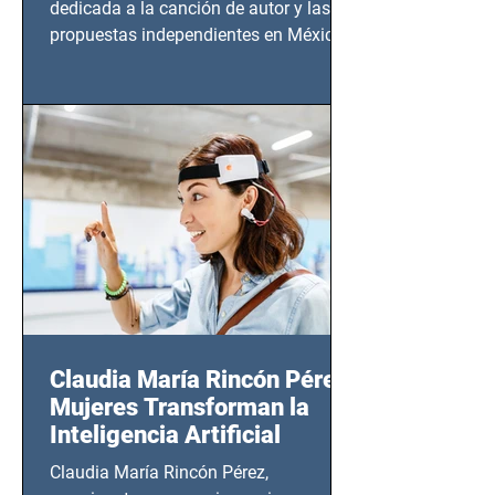
dedicada a la canción de autor y las
propuestas independientes en México,
tendrá lugar en el Foro Bellescene
(Zempoala 90, Narvarte Oriente,
CDMX), todos los miércoles a partir del
14 de agosto al 25 de septiembre, a las
20:00 horas.
Claudia María Rincón Pérez:
Mujeres Transforman la
Inteligencia Artificial
Claudia María Rincón Pérez,