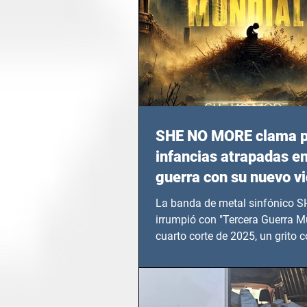
SHE NO MORE clama p
infancias atrapadas en
guerra con su nuevo v
TERCERA GUERRA M
La banda de metal sinfónico
irrumpió con "Tercera Guerra Mu
cuarto corte de 2025, un grito c
calvario de niños, adolescentes
en epicentros bélicos.