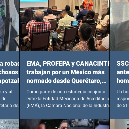
a robada
EMA, PROFEPA y CANACINTRA
SSC 
echosos
trabajan por un México más
ante
apotzalco
normado desde Querétaro,
homi
Hidalgo y BCS
a y al
Como parte de una estrategia conjunta
Un ho
 de
entre la Entidad Mexicana de Acreditación
respo
etaría de
(EMA), la Cámara Nacional de la Industria
de 51 
de...
Benito