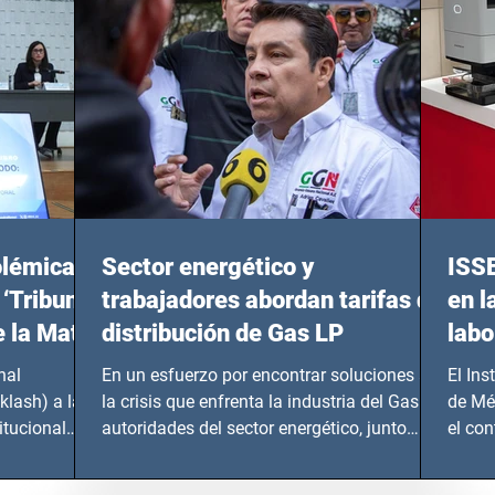
olémicas
Sector energético y
ISS
 ‘Tribunal
trabajadores abordan tarifas de
en l
e la Mata
distribución de Gas LP
labo
nal
En un esfuerzo por encontrar soluciones a
El Ins
klash) a las
la crisis que enfrenta la industria del Gas LP,
de Mé
itucional
autoridades del sector energético, junto
el co
con...
Instru