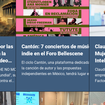
or las
Cantón: 7 conciertos de música
Clau
 la
indie en el Foro Bellescene
Muje
ideo
Inte
El ciclo Cantón, una plataforma dedicada a
UNDIAL
la canción de autor y las propuestas
 SHE NO MORE
Claud
independientes en México, tendrá lugar en el
ndial", su
empre
Foro Bellescene (Zempoala 90, Narvarte
ontra el
Factor
Oriente, CDMX), todos los miércoles a partir
 y mujeres
lider
del 14 de agosto al 25 de septiembre, a las
20:00 horas.