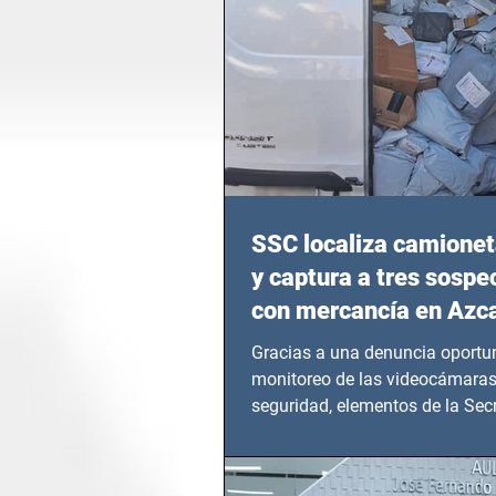
SSC localiza camionet
y captura a tres sosp
con mercancía en Azc
Gracias a una denuncia oportun
monitoreo de las videocámaras
seguridad, elementos de la Secr
Seguridad Ciudadana (SSC)...