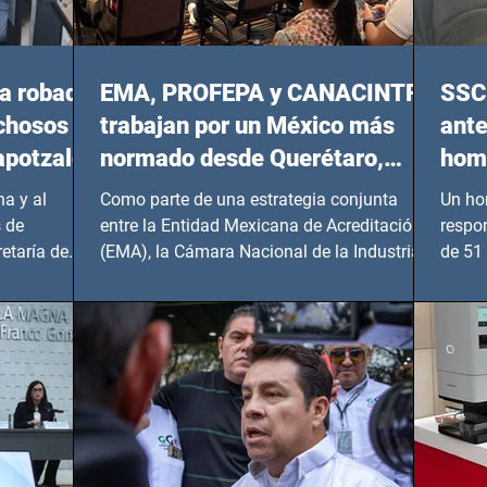
a robada
EMA, PROFEPA y CANACINTRA
SSC 
echosos
trabajan por un México más
ante
apotzalco
normado desde Querétaro,
homi
Hidalgo y BCS
a y al
Como parte de una estrategia conjunta
Un ho
 de
entre la Entidad Mexicana de Acreditación
respo
etaría de
(EMA), la Cámara Nacional de la Industria
de 51 
de...
Benito