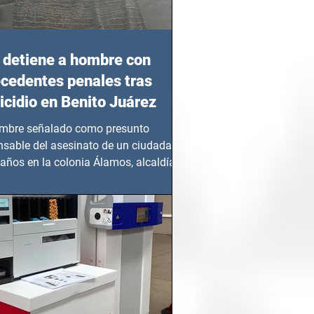
detiene a hombre con
cedentes penales tras
cidio en Benito Juárez
mbre señalado como presunto
nsable del asesinato de un ciudadano
años en la colonia Álamos, alcaldía
 Juárez, fue...