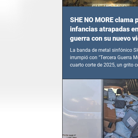
SHE NO MORE clama p
infancias atrapadas en
guerra con su nuevo v
TERCERA GUERRA M
La banda de metal sinfónico
irrumpió con "Tercera Guerra Mu
cuarto corte de 2025, un grito c
calvario de niños, adolescentes
en epicentros bélicos.