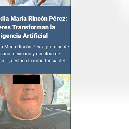
dia María Rincón Pérez:
res Transforman la
ligencia Artificial
ia María Rincón Pérez, prominente
saria mexicana y directora de
ía IT, destaca la importancia del
azgo femenino en este sector