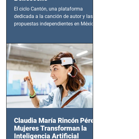
El ciclo Cantón, una plataforma
dedicada a la canción de autor y las
propuestas independientes en México,
tendrá lugar en el Foro Bellescene
(Zempoala 90, Narvarte Oriente,
CDMX), todos los miércoles a partir del
14 de agosto al 25 de septiembre, a las
20:00 horas.
Claudia María Rincón Pérez:
Mujeres Transforman la
Inteligencia Artificial