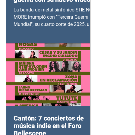
TERCERA GUERRA
La banda de metal sinfónico SHE NO
MUNDIAL
MORE irrumpió con "Tercera Guerra
Mundial", su cuarto corte de 2025, un
grito contra el calvario de niños,
adolescentes y mujeres en epicentros
bélicos.
Cantón: 7 conciertos de
música indie en el Foro
Bellescene